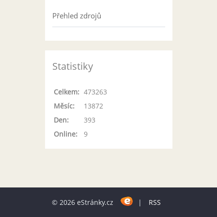
Přehled zdrojů
Statistiky
Celkem:
473263
Měsíc:
13872
Den:
393
Online:
9
© 2026 eStránky.cz
|
RSS