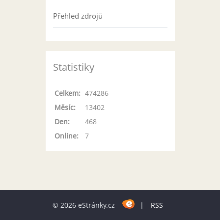
Přehled zdrojů
Statistiky
Celkem:
474286
Měsíc:
13402
Den:
468
Online:
7
© 2026 eStránky.cz
|
RSS